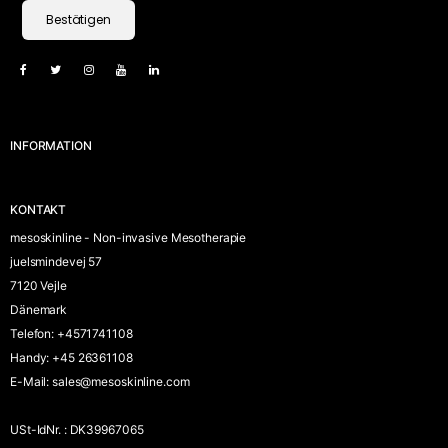
Bestätigen
INFORMATION
KONTAKT
mesoskinline - Non-invasive Mesotherapie
juelsmindevej 57
7120 Vejle
Dänemark
Telefon
:
+4571741108
Handy
:
+45 26361108
E-Mail
:
sales@mesoskinline.com
USt-IdNr.
:
DK39967065