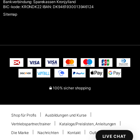
Bankverbindung
:
Sparekassen Kronjylland
BIC-kode: KRONDK22 IBAN: DK9461930013946124
Sitemap
100% sicher shopping
Shop für Profis
Ausbildungen und Kurse
Vertriebspartner/trainer
Kataloge/Preislisten, Anleitungen
Die Marke
Nachrichten
Kontakt
Outlet
Ihr Konto
LIVE CHAT