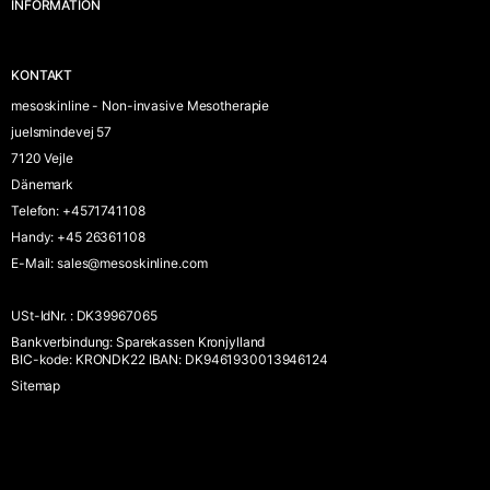
INFORMATION
KONTAKT
mesoskinline - Non-invasive Mesotherapie
juelsmindevej 57
7120 Vejle
Dänemark
Telefon
:
+4571741108
Handy
:
+45 26361108
E-Mail
:
sales@mesoskinline.com
USt-IdNr.
:
DK39967065
Bankverbindung
:
Sparekassen Kronjylland
BIC-kode: KRONDK22 IBAN: DK9461930013946124
Sitemap