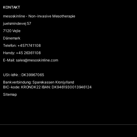
KONTAKT
mesoskinline - Non-invasive Mesotherapie
juelsmindevej 57
7120 Vejle
Dänemark
Telefon
:
+4571741108
Handy
:
+45 26361108
E-Mail
:
sales@mesoskinline.com
USt-IdNr.
:
DK39967065
Bankverbindung
:
Sparekassen Kronjylland
BIC-kode: KRONDK22 IBAN: DK9461930013946124
Sitemap