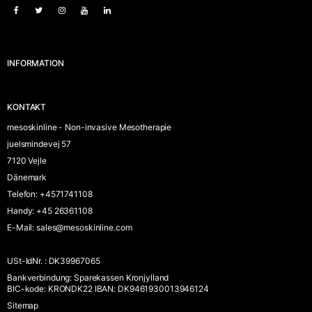
INFORMATION
KONTAKT
mesoskinline - Non-invasive Mesotherapie
juelsmindevej 57
7120 Vejle
Dänemark
Telefon
:
+4571741108
Handy
:
+45 26361108
E-Mail
:
sales@mesoskinline.com
USt-IdNr.
:
DK39967065
Bankverbindung
:
Sparekassen Kronjylland
BIC-kode: KRONDK22 IBAN: DK9461930013946124
Sitemap