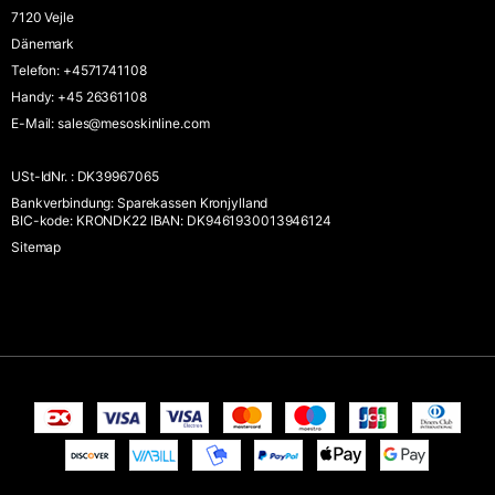
7120 Vejle
Dänemark
Telefon
:
+4571741108
Handy
:
+45 26361108
E-Mail
:
sales@mesoskinline.com
USt-IdNr.
:
DK39967065
Bankverbindung
:
Sparekassen Kronjylland
BIC-kode: KRONDK22 IBAN: DK9461930013946124
Sitemap