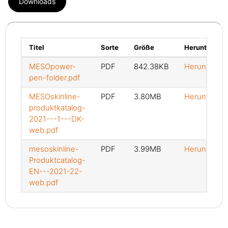
Downloads
Titel
Sorte
Größe
Herunterlade
MESOpower-
PDF
842.38KB
Herunterlad
pen-folder.pdf
MESOskinline-
PDF
3.80MB
Herunterlad
produktkatalog-
2021---1---DK-
web.pdf
mesoskinline-
PDF
3.99MB
Herunterlad
Produktcatalog-
EN---2021-22-
web.pdf