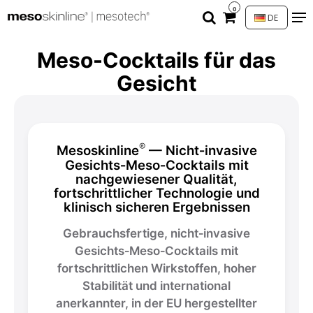
0
DE
Meso-Cocktails für das
Gesicht
®
Mesoskinline
— Nicht‑invasive
Gesichts‑Meso‑Cocktails mit
nachgewiesener Qualität,
fortschrittlicher Technologie und
klinisch sicheren Ergebnissen
Gebrauchsfertige, nicht‑invasive
Gesichts‑Meso‑Cocktails mit
fortschrittlichen Wirkstoffen, hoher
Stabilität und international
anerkannter, in der EU hergestellter