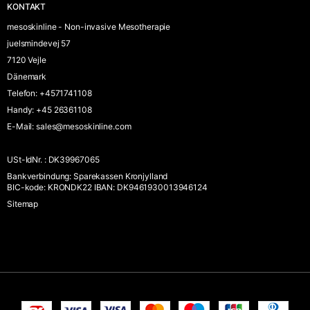
KONTAKT
mesoskinline - Non-invasive Mesotherapie
juelsmindevej 57
7120 Vejle
Dänemark
Telefon
:
+4571741108
Handy
:
+45 26361108
E-Mail
:
sales@mesoskinline.com
USt-IdNr.
:
DK39967065
Bankverbindung
:
Sparekassen Kronjylland
BIC-kode: KRONDK22 IBAN: DK9461930013946124
Sitemap