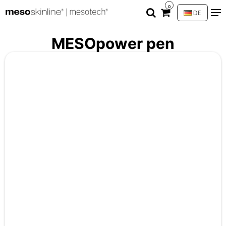
0
DE
MESOpower pen