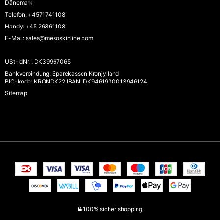
Dänemark
Telefon
:
+4571741108
Handy
:
+45 26361108
E-Mail
:
sales@mesoskinline.com
USt-IdNr.
:
DK39967065
Bankverbindung
:
Sparekassen Kronjylland
BIC-kode: KRONDK22 IBAN: DK9461930013946124
Sitemap
100% sicher shopping