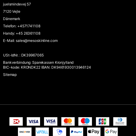
juelsmindevej 57
7120 Vejle
Dänemark
Telefon
:
+4571741108
Handy
:
+45 26361108
E-Mail
:
sales@mesoskinline.com
USt-IdNr.
:
DK39967065
Bankverbindung
:
Sparekassen Kronjylland
BIC-kode: KRONDK22 IBAN: DK9461930013946124
Sitemap