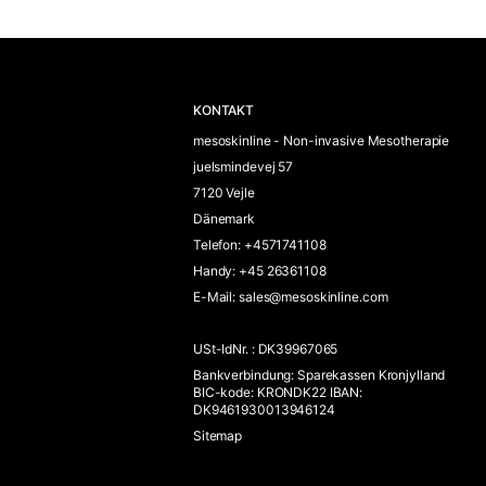
KONTAKT
mesoskinline - Non-invasive Mesotherapie
juelsmindevej 57
7120 Vejle
Dänemark
Telefon
:
+4571741108
Handy
:
+45 26361108
E-Mail
:
sales@mesoskinline.com
USt-IdNr.
:
DK39967065
Bankverbindung
:
Sparekassen Kronjylland
BIC-kode: KRONDK22 IBAN:
DK9461930013946124
Sitemap