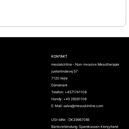
KONTAKT
mesoskinline - Non-invasive Mesotherapie
juelsmindevej 57
7120 Vejle
Dänemark
Telefon
:
+4571741108
Handy
:
+45 26361108
E-Mail
:
sales@mesoskinline.com
USt-IdNr.
:
DK39967065
Bankverbindung
:
Sparekassen Kronjylland