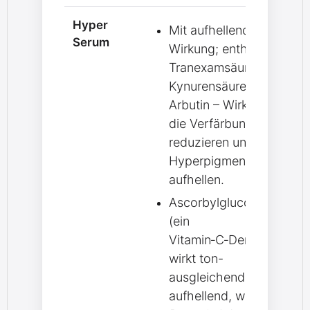
Hyper
Mit aufhellender
Serum
Wirkung; enthält
Tranexamsäure,
Kynurensäure und
Arbutin – Wirkstoffe,
die Verfärbungen
reduzieren und
Hyperpigmentierung
aufhellen.
Ascorbylglucosid
(ein
Vitamin‑C‑Derivat)
wirkt ton-
ausgleichend und
aufhellend, während