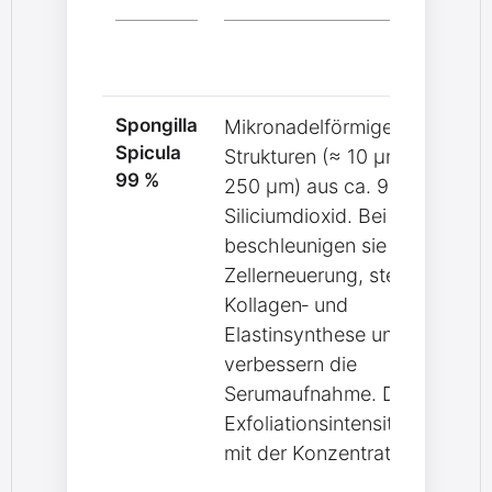
Spongilla
Mikronadelförmige
Spicula
Strukturen (≈ 10 µm × 200–
99 %
250 µm) aus ca. 95 %
Siliciumdioxid. Bei Massage
beschleunigen sie die
Zellerneuerung, steigern die
Kollagen‑ und
Elastinsynthese und
verbessern die
Serumaufnahme. Die
Exfoliationsintensität steigt
mit der Konzentration.