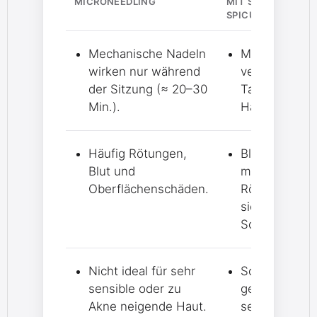
MICRONEEDLING
MIT SPONGILLA
SPICULA
Mechanische Nadeln
Mikro‑Nadeln
wirken nur während
verbleiben 2
der Sitzung (≈ 20–30
Tage in der
Min.).
Haut.
Häufig Rötungen,
Blutlos,
Blut und
minimale
Oberflächenschäden.
Rötung, kein
sichtbaren
Schäden.
Nicht ideal für sehr
Schonend
sensible oder zu
genug für
Akne neigende Haut.
sensible,