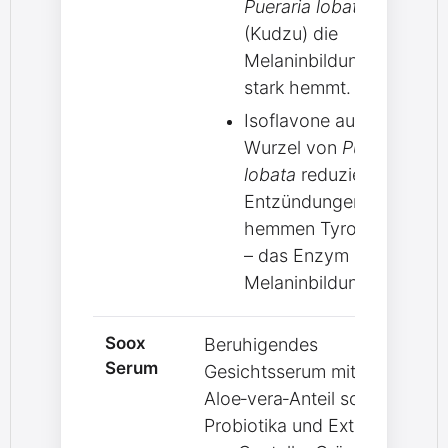
Pueraria lobata
(Kudzu) die
Melaninbildung
stark hemmt.
Isoflavone aus der
Wurzel von
Pueraria
lobata
reduzieren
Entzündungen und
hemmen Tyrosinase
– das Enzym der
Melaninbildung.
Soox
Beruhigendes
Serum
Gesichtsserum mit hohem
Aloe‑vera‑Anteil sowie
Probiotika und Extrakten