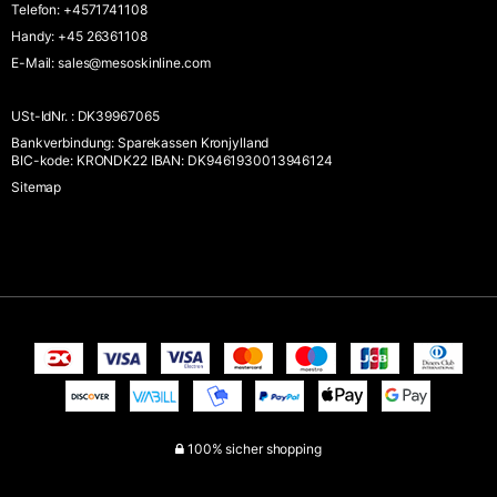
Telefon
:
+4571741108
Handy
:
+45 26361108
E-Mail
:
sales@mesoskinline.com
USt-IdNr.
:
DK39967065
Bankverbindung
:
Sparekassen Kronjylland
BIC-kode: KRONDK22 IBAN: DK9461930013946124
Sitemap
100% sicher shopping