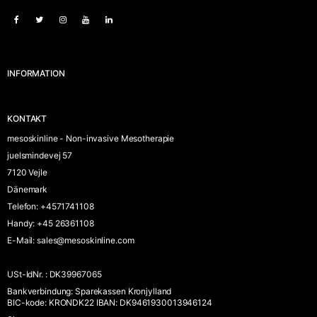
INFORMATION
KONTAKT
mesoskinline - Non-invasive Mesotherapie
juelsmindevej 57
7120 Vejle
Dänemark
Telefon
:
+4571741108
Handy
:
+45 26361108
E-Mail
:
sales@mesoskinline.com
USt-IdNr.
:
DK39967065
Bankverbindung
:
Sparekassen Kronjylland
BIC-kode: KRONDK22 IBAN: DK9461930013946124