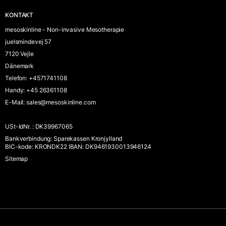
KONTAKT
mesoskinline - Non-invasive Mesotherapie
juelsmindevej 57
7120 Vejle
Dänemark
Telefon
:
+4571741108
Handy
:
+45 26361108
E-Mail
:
sales@mesoskinline.com
USt-IdNr.
:
DK39967065
Bankverbindung
:
Sparekassen Kronjylland
BIC-kode: KRONDK22 IBAN: DK9461930013946124
Sitemap