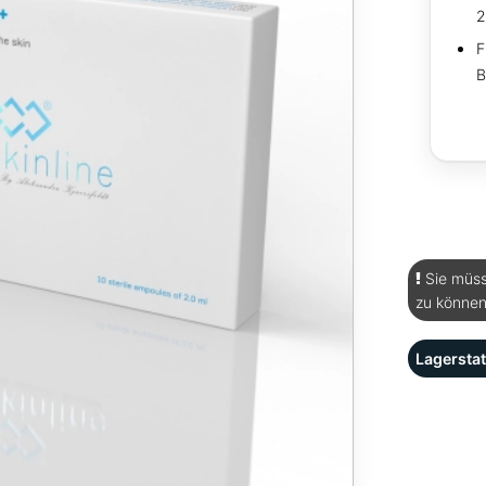
2
F
B
Sie müss
zu können
Lagerstat