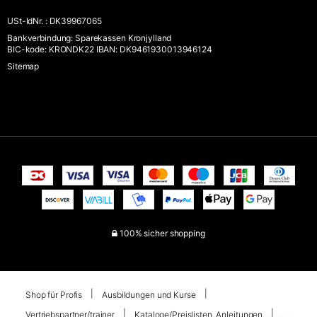
USt-IdNr.
:
DK39967065
Bankverbindung
:
Sparekassen Kronjylland
BIC-kode: KRONDK22 IBAN: DK9461930013946124
Sitemap
100% sicher shopping
Shop für Profis
Ausbildungen und Kurse
Vertriebspartner/trainer
Kataloge/Preislisten, Anleitungen