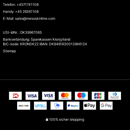
Telefon
:
+4571741108
Handy
:
+45 26361108
E-Mail
:
sales@mesoskinline.com
USt-IdNr.
:
DK39967065
Bankverbindung
:
Sparekassen Kronjylland
BIC-kode: KRONDK22 IBAN: DK9461930013946124
Sitemap
100% sicher shopping