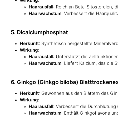
Wirkung
:
Haarausfall
: Reich an Beta-Sitosterolen, 
Haarwachstum
: Verbessert die Haarquali
5. Dicalciumphosphat
Herkunft
: Synthetisch hergestellte Mineralver
Wirkung
:
Haarausfall
: Unterstützt die Zellfunktionen
Haarwachstum
: Liefert Kalzium, das die 
6. Ginkgo (Ginkgo biloba) Blatttrockene
Herkunft
: Gewonnen aus den Blättern des Gink
Wirkung
:
Haarausfall
: Verbessert die Durchblutung 
Haarwachstum
: Enthält Ginkgoflavone un