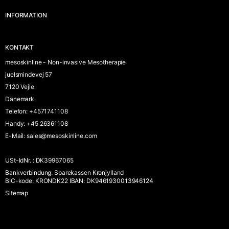
INFORMATION
KONTAKT
mesoskinline - Non-invasive Mesotherapie
juelsmindevej 57
7120 Vejle
Dänemark
Telefon
:
+4571741108
Handy
:
+45 26361108
E-Mail
:
sales@mesoskinline.com
USt-IdNr.
:
DK39967065
Bankverbindung
:
Sparekassen Kronjylland
BIC-kode: KRONDK22 IBAN: DK9461930013946124
Sitemap