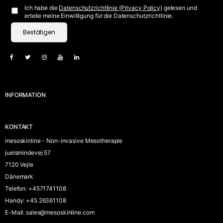
Ich habe die
Datenschutzrichtlinie (Privacy Policy)
gelesen und
erteile meine Einwilligung für die Datenschutzrichtlinie.
Bestätigen
INFORMATION
KONTAKT
mesoskinline - Non-invasive Mesotherapie
juelsmindevej 57
7120 Vejle
Dänemark
Telefon
:
+4571741108
Handy
:
+45 26361108
E-Mail
:
sales@mesoskinline.com