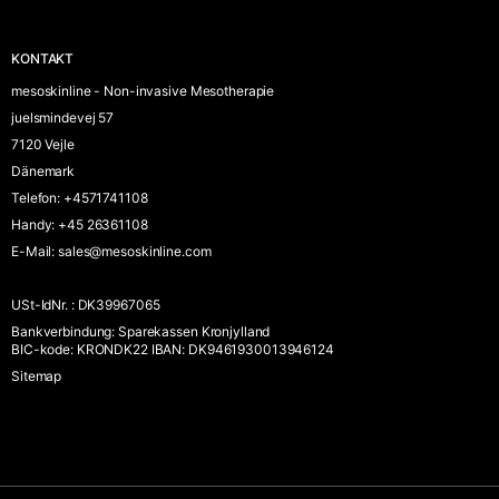
KONTAKT
mesoskinline - Non-invasive Mesotherapie
juelsmindevej 57
7120 Vejle
Dänemark
Telefon
:
+4571741108
Handy
:
+45 26361108
E-Mail
:
sales@mesoskinline.com
USt-IdNr.
:
DK39967065
Bankverbindung
:
Sparekassen Kronjylland
BIC-kode: KRONDK22 IBAN: DK9461930013946124
Sitemap