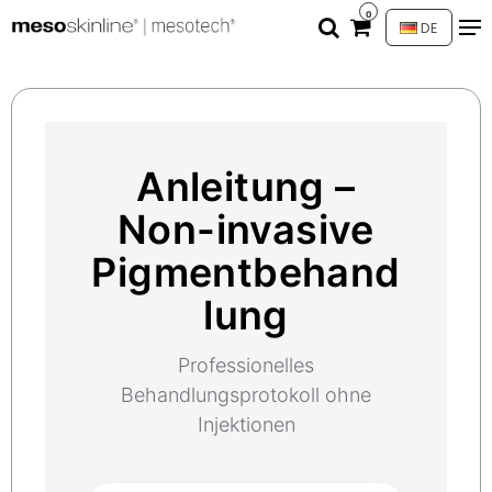
0
DE
Anleitung –
Non-invasive
Pigmentbehand
lung
Professionelles
Behandlungsprotokoll ohne
Injektionen