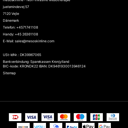
juelsmindevej 57
7120 Vejle
Dänemark
Telefon
:
+4571741108
Handy
:
+45 26361108
E-Mail
:
sales@mesoskinline.com
USt-IdNr.
:
DK39967065
Bankverbindung
:
Sparekassen Kronjylland
BIC-kode: KRONDK22 IBAN: DK9461930013946124
Sitemap